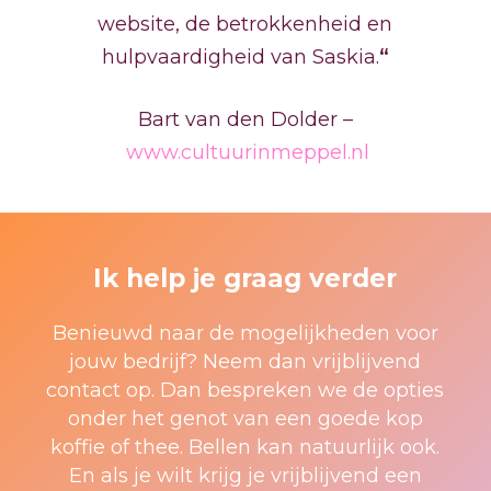
website, de betrokkenheid en
hulpvaardigheid van Saskia.
“
Bart van den Dolder –
www.cultuurinmeppel.nl
Ik help je graag verder
Benieuwd naar de mogelijkheden voor
jouw bedrijf? Neem dan vrijblijvend
contact op. Dan bespreken we de opties
onder het genot van een goede kop
koffie of thee. Bellen kan natuurlijk ook.
En als je wilt krijg je vrijblijvend een