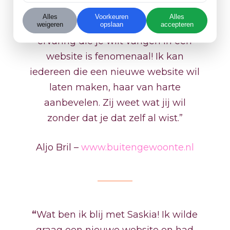
voor. Haar professionele blik en vooral
Alles
Voorkeuren
Alles
haar gevoel voor estethiek en de
weigeren
opslaan
accepteren
ervaring die je wilt vangen in een
website is fenomenaal! Ik kan
iedereen die een nieuwe website wil
laten maken, haar van harte
aanbevelen. Zij weet wat jij wil
zonder dat je dat zelf al wist.”
Aljo Bril –
www.buitengewoonte.nl
“
Wat ben ik blij met Saskia! Ik wilde
graag een nieuwe website en had