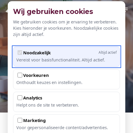
Skip
Men
contact
Wij gebruiken cookies
to
main
We gebruiken cookies om je ervaring te verbeteren.
Kies hieronder je voorkeuren. Noodzakelijke cookies
Referenties
content
zijn altijd actief.
Trots om voor te werken!
Noodzakelijk
Altijd actief
…en dit is wat mijn klanten van mij zeggen.
Vereist voor basisfunctionaliteit. Altijd actief.
Voorkeuren
Samen werken aan jouw (online)
Onthoudt keuzes en instellingen.
succes?
Analytics
Helpt ons de site te verbeteren.
Marketing
“Saskia is een vakvrouw. Weet wat ze
Voor gepersonaliseerde content/advertenties.
doet en is je altijd een paar stappen