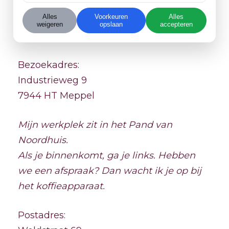
Alles
Voorkeuren
Alles
+31 (0)6 303 622 74
weigeren
opslaan
accepteren
info@duidelijksas.nl
Bezoekadres:
Industrieweg 9
7944 HT Meppel
Mijn werkplek zit in het Pand van
Noordhuis.
Als je binnenkomt, ga je links. Hebben
we een afspraak? Dan wacht ik je op bij
het koffieapparaat.
Postadres: