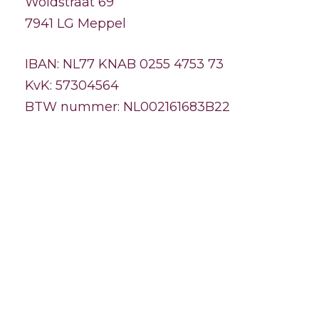
Woldstraat 69
7941 LG Meppel
IBAN: NL77 KNAB 0255 4753 73
KvK: 57304564
BTW nummer: NL002161683B22