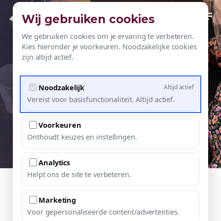
Skip
Men
contact
Wij gebruiken cookies
to
main
We gebruiken cookies om je ervaring te verbeteren.
Kies hieronder je voorkeuren. Noodzakelijke cookies
Heb je een vraag? Wil je een
content
zijn altijd actief.
offerte of kennismaken?
Noodzakelijk
Altijd actief
Vereist voor basisfunctionaliteit. Altijd actief.
Je bent altijd welkom voor een kop koffie
Voorkeuren
of thee en een goed gesprek.
Onthoudt keuzes en instellingen.
Analytics
Helpt ons de site te verbeteren.
Contactgegevens
Marketing
Voor gepersonaliseerde content/advertenties.
Saskia de Jonge